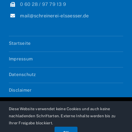
0 60 28 / 97 79 13 9
mail@schreinerei-elsaesser.de
Startseite
Impressum
Datenschutz
Disclaimer
Diese Website verwendet keine Cookies und auch keine
© Copyright 2026 Schreinerei Andreas Elsässer | Powered
nachladenden Schriftarten. Externe Inhalte werden bis zu
by
DOPS
Ihrer Freigabe blockiert.